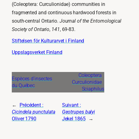
(Coleoptera: Curculionidae) communities in
fragmented and continuous hardwood forests in
south-central Ontario.
Journal of the Entomological
Society of Ontario
,
141
, 69-83.
Stiftelsen för Kulturarvet i Finland
Uppslagsverket Finland
Coleoptera
Espèces d’insectes
Curculionidae
du Québec
Sciaphilus
←
Précédent :
Suivant :
Cicindela punctulata
Geotrupes balyi
Oliver 1790
Jekel 1865
→