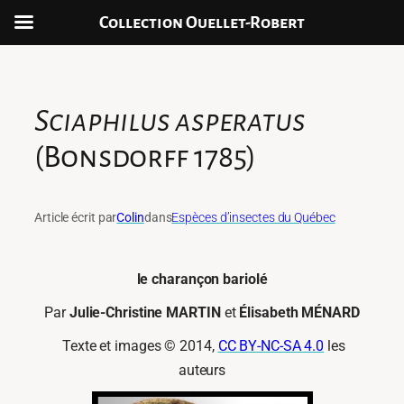
Collection Ouellet-Robert
Aller
au
contenu
Sciaphilus asperatus
(Bonsdorff 1785)
Article écrit par
Colin
dans
Espèces d’insectes du Québec
le charançon bariolé
Par
Julie-Christine MARTIN
et
Élisabeth MÉNARD
Texte et images © 2014,
CC BY-NC-SA 4.0
les
auteurs