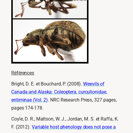
Références
Bright, D. E. et Bouchard, P. (2008).
Weevils of
Canada and Alaska: Coleoptera, curculionidae,
entiminae (Vol. 2)
. NRC Research Press, 327 pages,
pages 174-178.
Coyle, D. R., Mattson, W. J., Jordan, M. S. et Raffa, K.
F. (2012).
Variable host phenology does not pose a