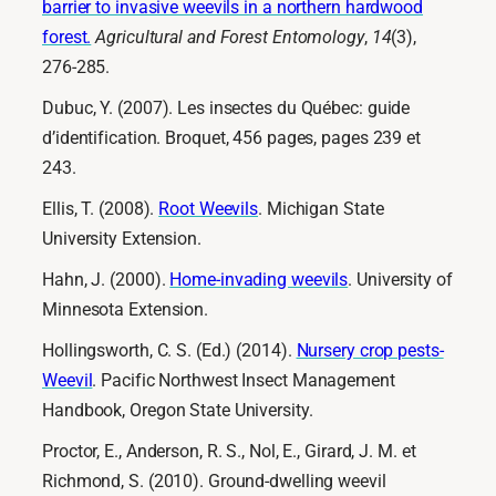
barrier to invasive weevils in a northern hardwood
forest.
Agricultural and Forest Entomology
,
14
(3),
276-285.
Dubuc, Y. (2007). Les insectes du Québec: guide
d’identification. Broquet, 456 pages, pages 239 et
243.
Ellis, T. (2008).
Root Weevils
. Michigan State
University Extension.
Hahn, J. (2000).
Home-invading weevils
. University of
Minnesota Extension.
Hollingsworth, C. S. (Ed.) (2014).
Nursery crop pests-
Weevil
. Pacific Northwest Insect Management
Handbook, Oregon State University.
Proctor, E., Anderson, R. S., Nol, E., Girard, J. M. et
Richmond, S. (2010). Ground-dwelling weevil