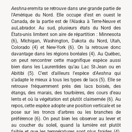
Aeshna eremita
se retrouve dans une grande partie de
l’Amérique du Nord. Elle occupe d’est en ouest le
Canada, de la partie est de l’Alaska à Terre-Neuve et
auLabrador. Au sud, plusieurs états du Nord des
États-unis limitent son aire de répartition : Minnesota
(6), Michigan, Washington, Dakota du Nord, Utah,
Colorado (4) et New-York (6). On la retrouve donc
davantage dans les régions boréales (4). Au Québec,
on peut rencontrer cette magnifique espèce aussi
bien dans les Laurentides qu’au Lac St-Jean ou en
Abitibi (5). C’est d’ailleurs l’espèce d’
Aeshna
qui
s’adapte le mieux à tous les types de lacs (5). Elle se
retrouve fréquemment près des lacs boisés, des
étangs, des marais, des tourbières, des cours d’eau
lents et où la végétation est plutôt clairsemée (6). Au
repos, cette espèce adopte une position verticale et se
pose sur les troncs d’arbres ou les branches de
préférence (6). On peut bien les observer au lever et
au coucher du soleil, quand la lumière est plutôt
faible et que les températures sont plus froides (4).