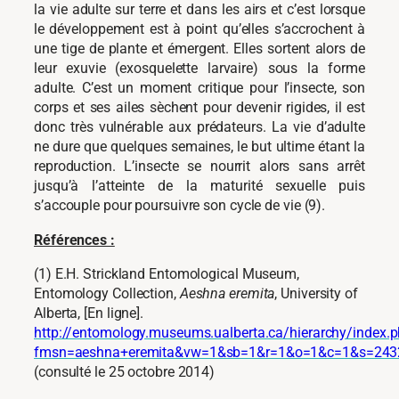
la vie adulte sur terre et dans les airs et c’est lorsque
le développement est à point qu’elles s’accrochent à
une tige de plante et émergent. Elles sortent alors de
leur exuvie (exosquelette larvaire) sous la forme
adulte. C’est un moment critique pour l’insecte, son
corps et ses ailes sèchent pour devenir rigides, il est
donc très vulnérable aux prédateurs. La vie d’adulte
ne dure que quelques semaines, le but ultime étant la
reproduction. L’insecte se nourrit alors sans arrêt
jusqu’à l’atteinte de la maturité sexuelle puis
s’accouple pour poursuivre son cycle de vie (9).
Références :
(1)
E.H. Strickland Entomological Museum,
Entomology Collection,
Aeshna eremita
, University of
Alberta, [En ligne].
http://entomology.museums.ualberta.ca/hierarchy/index.
fmsn=aeshna+
eremita&vw=1&sb=1&r=1&o=1&c=1&s=243
(consulté le 25 octobre 2014)