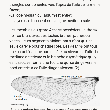
triangles sont orientés vers l’apex de l’aile de la même
façon;
-Le lobe médian du labium est entier;
-Les yeux se touchent sur la ligne médiodorsale.
Les membres du genre
Aeshna
possèdent un thorax
noir ou brun, avec des taches brunes, jaunes ou
vertes. Leurs segments abdominaux n’ont qu’une
seule carène pour chaque côté. Les
Aeshna
ont tous
une caractéristique particulière au niveau de l’aile: la
médiane antérieure et la branche asymétrique qui y
est associée forme une fourche qui se dirige vers le
bord antérieur de l’aile diagonalement (2).
Aile d’
Aeshna juncea
. Image modifiée provenant du