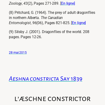
Zoology
,
43
(2), Pages 271-289. [
En ligne]
(8) Pritchard, G. (1964). The prey of adult dragonflies
in northern Alberta.
The Canadian
Entomologist
,
96
(06), Pages 821-825. [
En ligne
]
(9) Silsby J. (2001). Dragonflies of the world. 208
pages. Pages 12-26.
28 mai 2015
Aeshna constricta
Say 1839
l’æschne constrictor