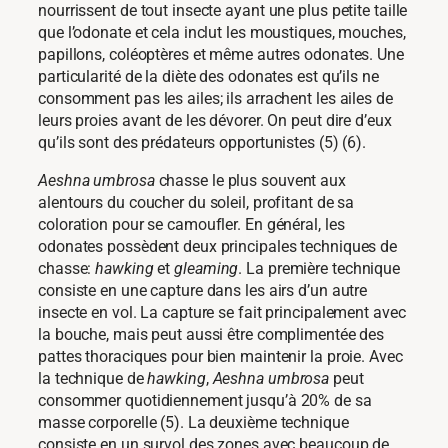
nourrissent de tout insecte ayant une plus petite taille
que l’odonate et cela inclut les moustiques, mouches,
papillons, coléoptères et même autres odonates. Une
particularité de la diète des odonates est qu’ils ne
consomment pas les ailes; ils arrachent les ailes de
leurs proies avant de les dévorer. On peut dire d’eux
qu’ils sont des prédateurs opportunistes (5) (6).
Aeshna umbrosa
chasse le plus souvent aux
alentours du coucher du soleil, profitant de sa
coloration pour se camoufler. En général, les
odonates possèdent deux principales techniques de
chasse:
hawking
et
gleaming
. La première technique
consiste en une capture dans les airs d’un autre
insecte en vol. La capture se fait principalement avec
la bouche, mais peut aussi être complimentée des
pattes thoraciques pour bien maintenir la proie. Avec
la technique de
hawking
,
Aeshna umbrosa
peut
consommer quotidiennement jusqu’à 20% de sa
masse corporelle (5). La deuxième technique
consiste en un survol des zones avec beaucoup de