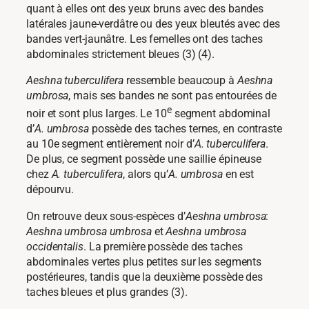
quant à elles ont des yeux bruns avec des bandes
latérales jaune-verdâtre ou des yeux bleutés avec des
bandes vert-jaunâtre. Les femelles ont des taches
abdominales strictement bleues (3) (4).
Aeshna tuberculifera
ressemble beaucoup à
Aeshna
umbrosa
, mais ses bandes ne sont pas entourées de
e
noir et sont plus larges. Le 10
segment abdominal
d’
A. umbrosa
possède des taches ternes, en contraste
au 10e segment entièrement noir d’
A. tuberculifera
.
De plus, ce segment possède une saillie épineuse
chez
A. tuberculifera
, alors qu’
A. umbrosa
en est
dépourvu.
On retrouve deux sous-espèces d’
Aeshna umbrosa
:
Aeshna umbrosa umbrosa
et
Aeshna umbrosa
occidentalis
. La première possède des taches
abdominales vertes plus petites sur les segments
postérieures, tandis que la deuxième possède des
taches bleues et plus grandes (3).