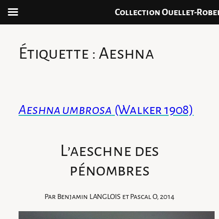
Collection Ouellet-Robe
Aller
au
Étiquette :
Aeshna
contenu
Aeshna umbrosa
(Walker 1908)
L’aeschne des
pénombres
Par Benjamin LANGLOIS et Pascal O, 2014