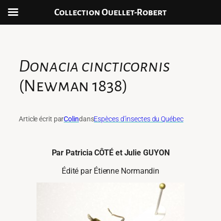
Collection Ouellet-Robert
Aller
au
contenu
Donacia cincticornis
(Newman 1838)
Article écrit par
Colin
dans
Espèces d’insectes du Québec
Par
Patricia CÔTÉ et Julie GUYON
Édité par Étienne Normandin