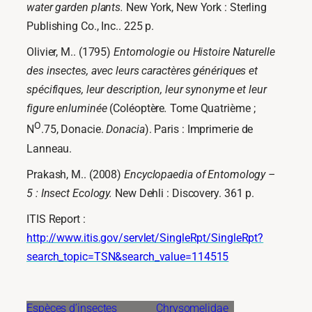
water garden plants.
New York, New York : Sterling
Publishing Co., Inc.. 225 p.
Olivier, M.. (1795)
Entomologie ou Histoire Naturelle
des insectes, avec leurs caractères génériques et
spécifiques, leur description, leur synonyme et leur
figure enluminée
(Coléoptère
.
Tome Quatrième ;
O
N
.75, Donacie.
Donacia
). Paris : Imprimerie de
Lanneau.
Prakash, M.. (2008)
Encyclopaedia of Entomology –
5 : Insect Ecology.
New Dehli : Discovery. 361 p.
ITIS Report :
http://www.itis.gov/servlet/SingleRpt/SingleRpt?
search_topic=TSN&search_value=114515
Espèces d’insectes
Chrysomelidae