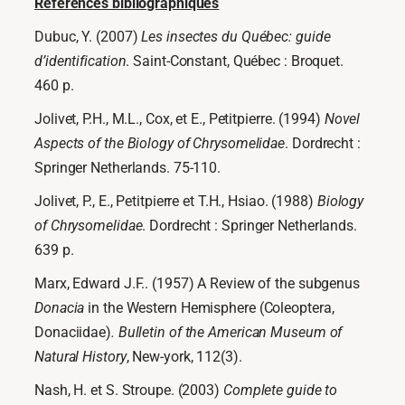
Références bibliographiques
Dubuc, Y. (2007)
Les insectes du Québec: guide
d’identification
. Saint-Constant, Québec : Broquet.
460 p.
Jolivet, P.H., M.L., Cox, et E., Petitpierre. (1994)
Novel
Aspects of the Biology of Chrysomelidae
. Dordrecht :
Springer Netherlands. 75-110.
Jolivet, P., E., Petitpierre et T.H., Hsiao. (1988)
Biology
of Chrysomelidae
. Dordrecht : Springer Netherlands.
639 p.
Marx, Edward J.F.. (1957) A Review of the subgenus
Donacia
in the Western Hemisphere (Coleoptera,
Donaciidae)
.
Bulletin of the American Museum of
Natural History
, New-york, 112(3).
Nash, H. et S. Stroupe. (2003)
Complete guide to