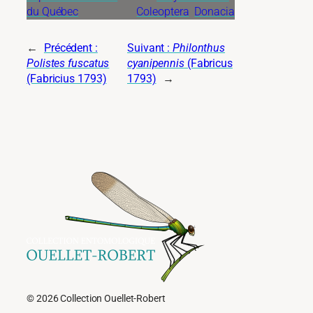
du Québec
Coleoptera
Donacia
←
Précédent :
Suivant :
Philonthus
Polistes fuscatus
cyanipennis
(Fabricus
(Fabricius 1793)
1793)
→
© 2026 Collection Ouellet-Robert