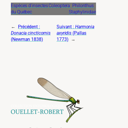
Espèces d’insectes
Coleoptera
Philonthus
du Québec
Staphylinidae
←
Précédent :
Suivant :
Harmonia
Donacia cincticornis
axyridis
(Pallas
(Newman 1838)
1773)
→