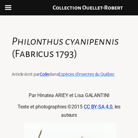
Collection Ouellet-Robert
Aller
au
contenu
Philonthus cyanipennis
(Fabricus 1793)
Article écrit par
Colin
dans
Espèces d’insectes du Québec
Par Hinatea ARIEY et Lisa GALANTINI
Texte et photographies ©2015
CC BY-SA 4.0
, les
auteurs