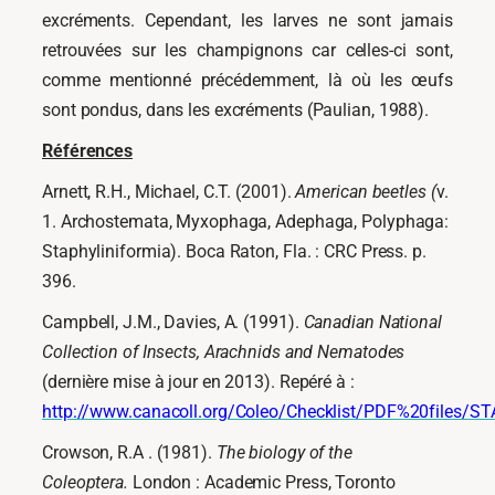
excréments. Cependant, les larves ne sont jamais
retrouvées sur les champignons car celles-ci sont,
comme mentionné précédemment, là où les œufs
sont pondus, dans les excréments (Paulian, 1988).
Références
Arnett, R.H., Michael, C.T. (2001).
American beetles (
v.
1. Archostemata, Myxophaga, Adephaga, Polyphaga:
Staphyliniformia). Boca Raton, Fla. : CRC Press. p.
396.
Campbell, J.M., Davies, A. (1991).
Canadian National
Collection of Insects, Arachnids and Nematodes
(dernière mise à jour en 2013). Repéré à :
http://www.canacoll.org/Coleo/Checklist/PDF%20files/S
Crowson, R.A . (1981).
The
biology
of
the
Coleoptera.
London : Academic Press, Toronto