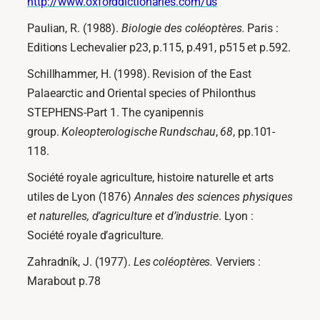
http://www.oxforddictionaries.com/us
Paulian, R. (1988).
Biologie des coléoptères.
Paris :
Editions Lechevalier p23, p.115, p.491, p515 et p.592.
Schillhammer, H. (1998). Revision of the East
Palaearctic and Oriental species of Philonthus
STEPHENS-Part 1. The cyanipennis
group.
Koleopterologische Rundschau
,
68
, pp.101-
118.
Société royale agriculture, histoire naturelle et arts
utiles de Lyon (1876)
Annales des sciences physiques
et naturelles, d’agriculture et d’industrie
. Lyon :
Société royale d’agriculture.
Zahradník, J. (1977).
Les coléoptères.
Verviers :
Marabout p.78