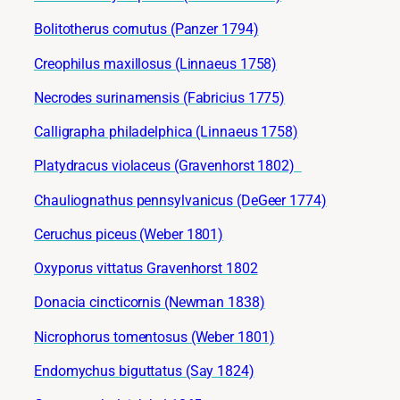
Bolitotherus cornutus (Panzer 1794)
Creophilus maxillosus (Linnaeus 1758)
Necrodes surinamensis (Fabricius 1775)
Calligrapha philadelphica (Linnaeus 1758)
Platydracus violaceus (Gravenhorst 1802)
Chauliognathus pennsylvanicus (DeGeer 1774)
Ceruchus piceus (Weber 1801)
Oxyporus vittatus Gravenhorst 1802
Donacia cincticornis (Newman 1838)
Nicrophorus tomentosus (Weber 1801)
Endomychus biguttatus (Say 1824)