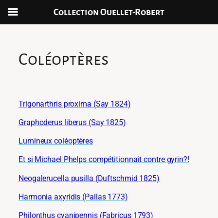
Collection Ouellet-Robert
Skip
to
content
Coléoptères
Trigonarthris proxima (Say 1824)
Graphoderus liberus (Say 1825)
Lumineux coléoptères
Et si Michael Phelps compétitionnait contre gyrin?!
Neogalerucella pusilla (Duftschmid 1825)
Harmonia axyridis (Pallas 1773)
Philonthus cyanipennis (Fabricus 1793)