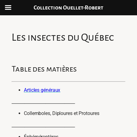
Collection Ouellet-Robert
Skip
to
content
Les insectes du Québec
Table des matières
Articles généraux
______________________________
Collemboles, Diploures et Protoures
______________________________
Éphéméroptères