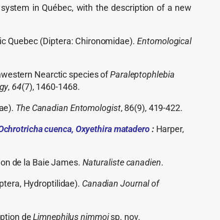
er system in Québec, with the description of a new
ic Quebec (Diptera: Chironomidae).
Entomological
rthwestern Nearctic species of
Paraleptophlebia
ogy
,
64
(7), 1460-1468.
ae).
The Canadian Entomologist
, 86(9), 419-422.
 Ochrotricha cuenca, Oxyethira matadero
:
Harper,
gion de la Baie James.
Naturaliste canadien
.
ptera, Hydroptilidae).
Canadian Journal of
iption de
Limnephilus nimmoi
sp. nov.