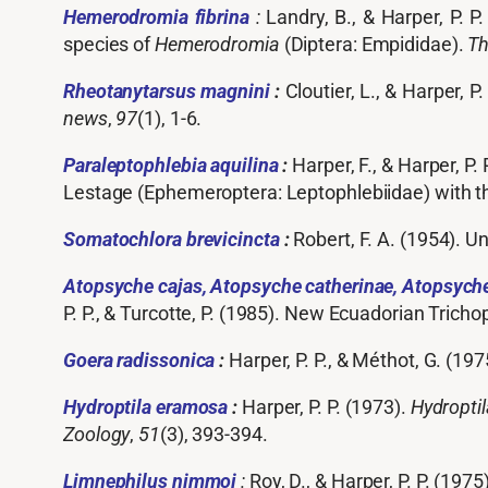
Hemerodromia
fibrina
:
Landry, B., & Harper, P. 
species of
Hemerodromia
(Diptera: Empididae).
Th
Rheotanytarsus
magnini
:
Cloutier, L., & Harper, 
news
,
97
(1), 1-6.
Paraleptophlebia
aquilina
:
Harper, F., & Harper, P
Lestage (Ephemeroptera: Leptophlebiidae) with th
Somatochlora
brevicincta
:
Robert, F. A. (1954). 
Atopsyche
cajas, Atopsyche catherinae, Atopsych
P. P., & Turcotte, P. (1985). New Ecuadorian Tricho
Goera
radissonica
:
Harper, P. P., & Méthot, G. (197
Hydroptila
eramosa
:
Harper, P. P. (1973).
Hydropti
Zoology
,
51
(3), 393-394.
Limnephilus
nimmoi
:
Roy, D., & Harper, P. P. (19