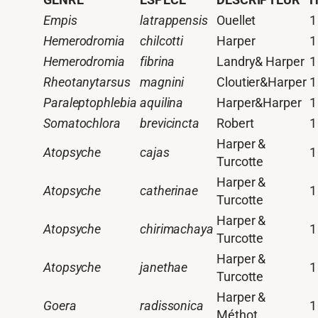
Empis
latrappensis
Ouellet
1
Hemerodromia
chilcotti
Harper
1
Hemerodromia
fibrina
Landry& Harper
1
Rheotanytarsus
magnini
Cloutier&Harper
1
Paraleptophlebia
aquilina
Harper&Harper
1
Somatochlora
brevicincta
Robert
1
Harper &
Atopsyche
cajas
1
Turcotte
Harper &
Atopsyche
catherinae
1
Turcotte
Harper &
Atopsyche
chirimachaya
1
Turcotte
Harper &
Atopsyche
janethae
1
Turcotte
Harper &
Goera
radissonica
1
Méthot