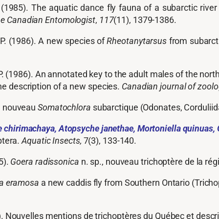
P. (1985). The aquatic dance fly fauna of a subarctic riv
e Canadian Entomologist
,
117
(11), 1379-1386.
P. P. (1986). A new species of
Rheotanytarsus
from subarct
. P. (1986). An annotated key to the adult males of the no
e description of a new species.
Canadian journal of zool
Un nouveau
Somatochlora
subarctique (Odonates, Corduliid
e chirimachaya, Atopsyche janethae, Mortoniella quinuas,
ptera.
Aquatic Insects
,
7(3), 133-140.
5).
Goera radissonica
n. sp., nouveau trichoptère de la ré
la eramosa
a new caddis fly from Southern Ontario (Tricho
75). Nouvelles mentions de trichoptères du Québec et descr