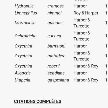
Hydroptila
eramosa
Harper
1
Limnephilus
nimmoi
Roy & Harper
1
Harper &
Mortoniella
quinuas
1
Turcotte
Harper &
Ochrotricha
cuenca
1
Turcotte
Oxyethira
barnstoni
Harper
1
Harper &
Oxyethira
matadero
1
Turcotte
Oxyethira
roberti
Harper & Roy
1
Alloperla
acadiana
Harper
1
Utaperla
gaspesiana
Harper & Roy
1
CITATIONS COMPLÈTES