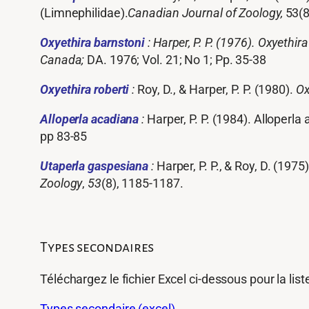
(Limnephilidae).
Canadian Journal of Zoology
,
53(8
Oxyethira
barnstoni
: Harper, P. P. (1976). Oxyethi
Canada;
DA. 1976; Vol. 21; No 1; Pp. 35-38
Oxyethira
roberti
:
Roy, D., & Harper, P. P. (1980).
Ox
Alloperla
acadiana
:
Harper, P. P. (1984). Alloperl
pp 83-85
Utaperla
gaspesiana
:
Harper, P. P., & Roy, D. (197
Zoology
,
53
(8), 1185-1187.
Types secondaires
Téléchargez le fichier Excel ci-dessous pour la li
Types secondaire (excel)