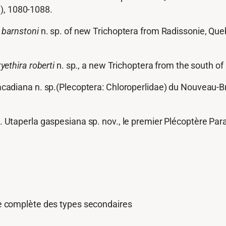
), 1080-1088.
ra barnstoni
n. sp. of new Trichoptera from Radissonie, Que
yethira roberti
n. sp., a new Trichoptera from the south of
a acadiana n. sp.(Plecoptera: Chloroperlidae) du Nouveau-
5). Utaperla gaspesiana sp. nov., le premier Plécoptère Par
ste complète des types secondaires