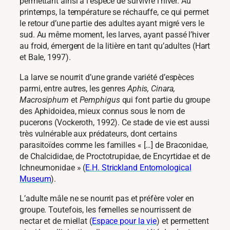
permettant ainsi à l’espèce de survivre l’hiver. Au
printemps, la température se réchauffe, ce qui permet
le retour d’une partie des adultes ayant migré vers le
sud. Au même moment, les larves, ayant passé l’hiver
au froid, émergent de la litière en tant qu’adultes (Hart
et Bale, 1997).
La larve se nourrit d’une grande variété d’espèces
parmi, entre autres, les genres
Aphis, Cinara,
Macrosiphum
et
Pemphigus
qui font partie du groupe
des Aphidoidea, mieux connus sous le nom de
pucerons (Vockeroth, 1992). Ce stade de vie est aussi
très vulnérable aux prédateurs, dont certains
parasitoïdes comme les familles « […] de Braconidae,
de Chalcididae, de Proctotrupidae, de Encyrtidae et de
Ichneumonidae » (
E.H. Strickland Entomological
Museum
).
L’adulte mâle ne se nourrit pas et préfère voler en
groupe. Toutefois, les femelles se nourrissent de
nectar et de miellat (
Espace pour la vie
) et permettent