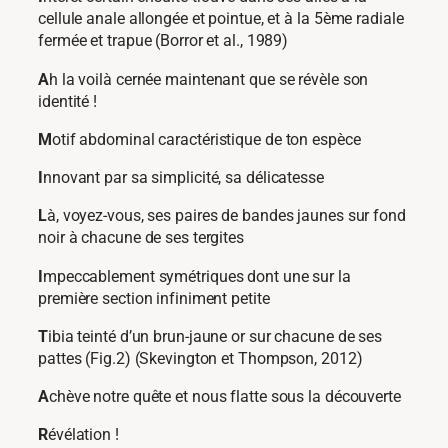
cellule anale allongée et pointue, et à la 5
ème
radiale
fermée et trapue (Borror et al., 1989)
A
h la voilà cernée maintenant que se révèle son
identité !
M
otif abdominal caractéristique de ton espèce
I
nnovant par sa simplicité, sa délicatesse
L
à, voyez-vous, ses paires de bandes jaunes sur fond
noir à chacune de ses tergites
I
mpeccablement symétriques dont une sur la
première section infiniment petite
T
ibia teinté d’un brun-jaune or sur chacune de ses
pattes (Fig.2) (Skevington et Thompson, 2012)
A
chève notre quête et nous flatte sous la découverte
R
évélation !