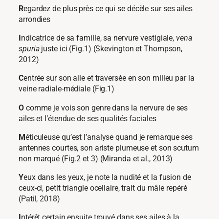
R
egardez de plus près ce qui se décèle sur ses ailes
arrondies
I
ndicatrice de sa famille, sa nervure vestigiale,
vena
spuria
juste ici (Fig.1) (Skevington et Thompson,
2012)
C
entrée sur son aile et traversée en son milieu par la
veine radiale-médiale (Fig.1)
O
comme je vois son genre dans la nervure de ses
ailes et l’étendue de ses qualités faciales
M
éticuleuse qu’est l’analyse quand je remarque ses
antennes courtes, son ariste plumeuse et son scutum
non marqué (Fig.2 et 3) (Miranda et al., 2013)
Y
eux dans les yeux, je note la nudité et la fusion de
ceux-ci, petit triangle ocellaire, trait du mâle repéré
(Patil, 2018)
I
ntérêt certain ensuite trouvé dans ses ailes à la