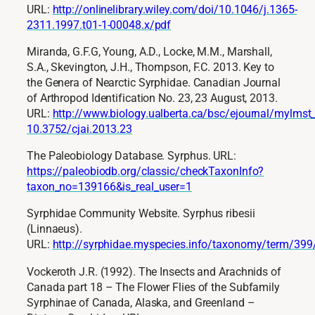
URL:
http://onlinelibrary.wiley.com/doi/10.1046/j.1365-
2311.1997.t01-1-00048.x/pdf
Miranda, G.F.G, Young, A.D., Locke, M.M., Marshall,
S.A., Skevington, J.H., Thompson, F.C. 2013. Key to
the Genera of Nearctic Syrphidae. Canadian Journal
of Arthropod Identification No. 23, 23 August, 2013.
URL:
http://www.biology.ualberta.ca/bsc/ejournal/mylms
10.3752/cjai.2013.23
The Paleobiology Database. Syrphus. URL:
https://paleobiodb.org/classic/checkTaxonInfo?
taxon_no=139166&is_real_user=1
Syrphidae Community Website. Syrphus ribesii
(Linnaeus).
URL:
http://syrphidae.myspecies.info/taxonomy/term/399/
Vockeroth J.R. (1992). The Insects and Arachnids of
Canada part 18 – The Flower Flies of the Subfamily
Syrphinae of Canada, Alaska, and Greenland –