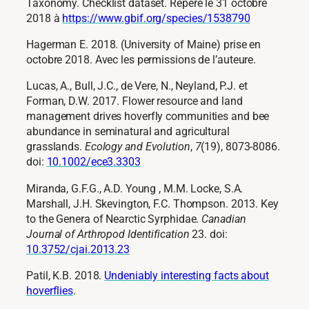
Taxonomy. Checklist dataset
. Repéré le 31 octobre
2018 à
https://www.gbif.org/species/1538790
Hagerman E. 2018. (University of Maine) prise en
octobre 2018. Avec les permissions de l’auteure.
Lucas, A., Bull, J.C., de Vere, N., Neyland, P.J. et
Forman, D.W. 2017. Flower resource and land
management drives hoverfly communities and bee
abundance in seminatural and agricultural
grasslands.
Ecology and Evolution
,
7
(19), 8073‑8086.
doi:
10.1002/ece3.3303
Miranda, G.F.G., A.D. Young , M.M. Locke, S.A.
Marshall, J.H. Skevington, F.C. Thompson. 2013. Key
to the Genera of Nearctic Syrphidae.
Canadian
Journal of Arthropod Identification
23. doi:
10.3752/cjai.2013.23
Patil, K.B. 2018.
Undeniably interesting facts about
hoverflies
.