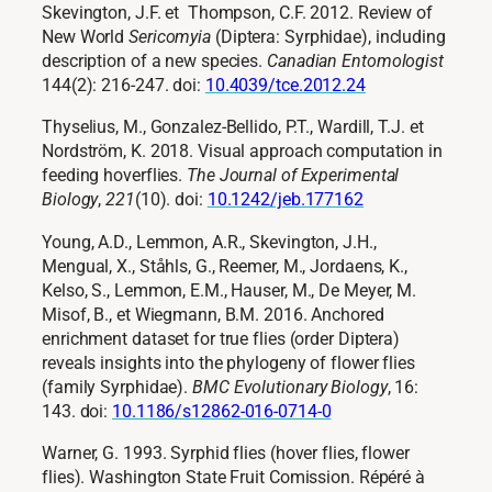
Skevington, J.F. et Thompson, C.F. 2012. Review of
New World
Sericomyia
(Diptera: Syrphidae), including
description of a new species.
Canadian Entomologist
144(2): 216-247
. doi:
10.4039/tce.2012.24
Thyselius, M., Gonzalez-Bellido, P.T., Wardill, T.J. et
Nordström, K. 2018. Visual approach computation in
feeding hoverflies.
The Journal of Experimental
Biology
,
221
(10). doi:
10.1242/jeb.177162
Young, A.D., Lemmon, A.R., Skevington, J.H.,
Mengual, X., Ståhls, G., Reemer, M., Jordaens, K.,
Kelso, S., Lemmon, E.M., Hauser, M., De Meyer, M.
Misof, B., et Wiegmann, B.M. 2016. Anchored
enrichment dataset for true flies (order Diptera)
reveals insights into the phylogeny of flower flies
(family Syrphidae).
BMC Evolutionary Biology
,
16:
143
. doi:
10.1186/s12862-016-0714-0
Warner, G. 1993. Syrphid flies (hover flies, flower
flies). Washington State Fruit Comission. Répéré à