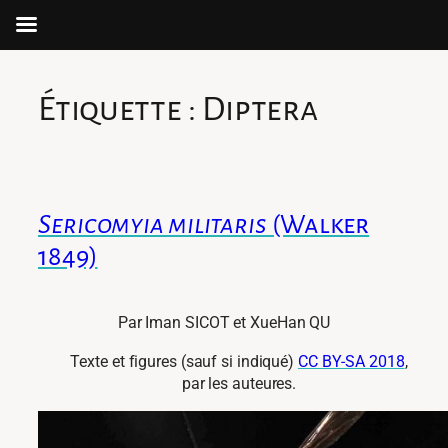
Aller
au
Étiquette :
Diptera
contenu
Sericomyia militaris
(Walker
1849)
Par Iman SICOT et XueHan QU
Texte et figures (sauf si indiqué)
CC BY-SA 2018
,
par les auteures.