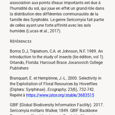
association aux points d’eaux importants est due à
l’humidité du sol, qui joue en effet un grand rôle dans
la distribution des différentes communautés de la
famille des Syrphidés. Le genre
Sericomyia
fait partie
de celles ayant une forte affinité avec les sols
humides (Lucas
et al.
, 2017).
Références
Borror, D.J, Triplehorn, C.A. et Johnson, N.F. 1989. An
introduction to the study of insects (6e édition, vol 1).
Orlando, Florida: Harcourt Brace Jovanovich College
Publishers
Branquart, E. et Hemptinne, J.-L. 2000. Selectivity in
the Exploitation of Floral Resources by Hoverflies
(Diptera: Syrphinae).
Ecography
,
23
(
6), 732‑742.
Repéré à
https://www.jstor.org/stable/3683515
GBIF (Global Biodiversity Information Facility). 2017.
Sericomyia militaris
Walker, 1849. GBIF Backbone