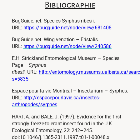
Bibliographie
BugGuide.net. Species Syrphus ribesii.
URL:
https://bugguide.net/node/view/681408
BugGuide.net. Wing venation – Eristalis.
URL:
https://bugguide.net/node/view/240586
E.H. Strickland Entomological Museum – Species
Page –
Syrphus
ribesii.
URL:
http://entomology.museums.ualberta.ca/searc
s=5835
Espace pour la vie Montréal – Insectarium – Syrphes.
URL:
http://espacepourlavie.ca/insectes-
arthropodes/syrphes
HART, A. and BALE, J. (1997), Evidence for the first
strongly freeze-tolerant insect found in the U.K..
Ecological Entomology, 22: 242–245.
doi:10.1046/j.1365-2311.1997.t01-1-00048.x