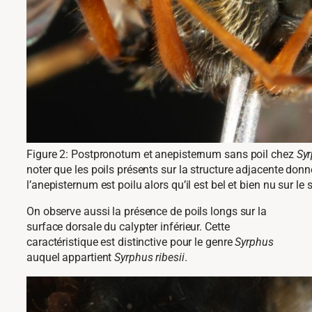
Figure 2: Postpronotum et anepisternum sans poil chez
Sy
noter que les poils présents sur la structure adjacente don
l’anepisternum est poilu alors qu’il est bel et bien nu sur l
On observe aussi la présence de poils longs sur la
surface dorsale du calypter inférieur. Cette
caractéristique est distinctive pour le genre
Syrphus
auquel appartient
Syrphus ribesii
.