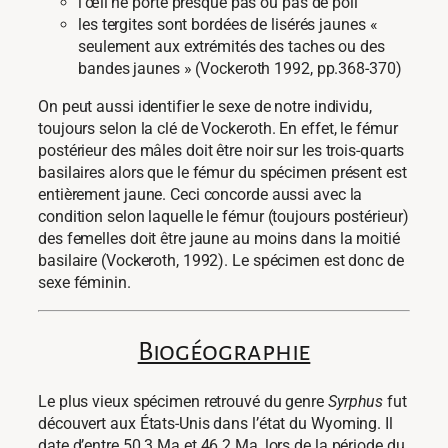
l’œil ne porte presque pas ou pas de poil
les tergites sont bordées de lisérés jaunes «
seulement aux extrémités des taches ou des
bandes jaunes » (Vockeroth 1992, pp.368-370)
On peut aussi identifier le sexe de notre individu,
toujours selon la clé de Vockeroth. En effet, le fémur
postérieur des mâles doit être noir sur les trois-quarts
basilaires alors que le fémur du spécimen présent est
entièrement jaune. Ceci concorde aussi avec la
condition selon laquelle le fémur (toujours postérieur)
des femelles doit être jaune au moins dans la moitié
basilaire (Vockeroth, 1992). Le spécimen est donc de
sexe féminin.
Biogéographie
Le plus vieux spécimen retrouvé du genre
Syrphus
fut
découvert aux États-Unis dans l’état du Wyoming. Il
date d’entre 50.3 Ma et 46.2 Ma, lors de la période du