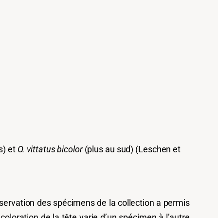
s) et
O. vittatus bicolor
(plus au sud) (Leschen et
servation des spécimens de la collection a permis
 coloration de la tête varie d’un spécimen à l’autre