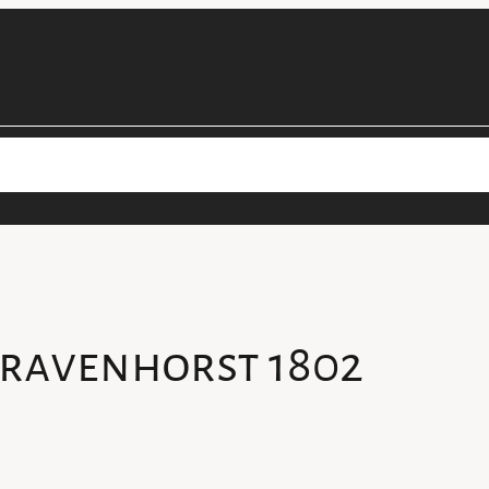
cimens
Les projets de la collection
Personnel
Devenir béné
ravenhorst 1802