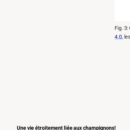
Fig. 3
4.0
, l
Une vie étroitement liée aux champignons!