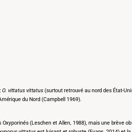
:
O. vittatus vittatus
(surtout retrouvé au nord des État-Uni
 l’Amérique du Nord
(Campbell 1969).
es Oxyporinés (Leschen et Allen, 1988), mais une brève ob
xyporus vittatus
est luisant et robuste (Evans, 2014) et la