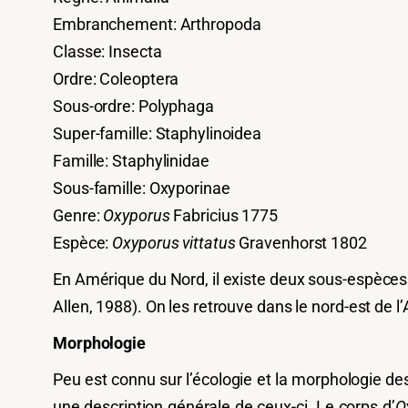
Embranchement:
Arthropoda
Classe: Insecta
Ordre: Coleoptera
Sous-ordre: Polyphaga
Super-famille: Staphylinoidea
Famille: Staphylinidae
Sous-famille: Oxyporinae
Genre:
Oxyporus
Fabricius 1775
Espèce:
Oxyporus vittatus
Gravenhorst 1802
En Amérique du Nord, il existe
deux sous-espèces
Allen, 1988). On les retrouve dans le nord-est de
Morphologie
Peu est connu sur l’écologie et la morphologie d
une description générale de ceux-ci. Le corps d’
O