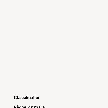
Classification
Règne
:
Animalia