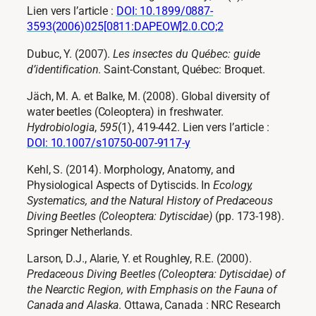
Lien vers l’article :
DOI: 10.1899/0887-
3593(2006)025[0811:DAPEOW]2.0.CO;2
Dubuc, Y. (2007).
Les insectes du Québec: guide
d’identification
. Saint-Constant, Québec: Broquet.
Jäch, M. A. et Balke, M. (2008). Global diversity of
water beetles (Coleoptera) in freshwater.
Hydrobiologia
,
595
(1), 419-442. Lien vers l’article :
DOI: 10.1007/s10750-007-9117-y
Kehl, S. (2014). Morphology, Anatomy, and
Physiological Aspects of Dytiscids. In
Ecology,
Systematics, and the Natural History of Predaceous
Diving Beetles (Coleoptera: Dytiscidae)
(pp. 173-198).
Springer Netherlands.
Larson, D.J., Alarie, Y. et Roughley, R.E. (2000).
Predaceous Diving Beetles (Coleoptera: Dytiscidae) of
the Nearctic Region, with Emphasis on the Fauna of
Canada and Alaska
. Ottawa, Canada : NRC Research