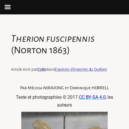
Skip
to
content
Therion fuscipennis
(Norton 1863)
Article écrit par
Colin
dans
Espèces d’insectes du Québec
Par Mélissa NIRAVONG et Dominique HORRELL
Texte et photographies © 2017
CC BY-SA 4.0
, les
auteurs