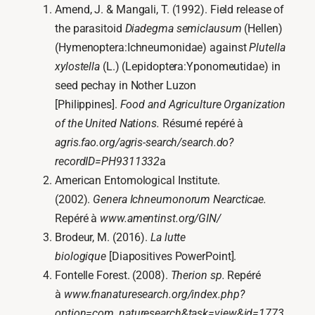
Amend, J. & Mangali, T. (1992). Field release of
the parasitoid
Diadegma semiclausum
(Hellen)
(Hymenoptera:Ichneumonidae) against
Plutella
xylostella
(L.) (Lepidoptera:Yponomeutidae) in
seed pechay in Nother Luzon
[Philippines].
Food and Agriculture Organization
of the United Nations.
Résumé repéré à
agris.fao.org/agris-search/search.do?
recordID=PH9311332
a
American Entomological Institute.
(2002).
Genera Ichneumonorum Nearcticae.
Repéré à
www.amentinst.org/GIN/
Brodeur, M. (2016).
La lutte
biologique
[Diapositives PowerPoint].
Fontelle Forest. (2008).
Therion sp.
Repéré
à
www.fnanaturesearch.org/index.php?
option=com_naturesearch&task=view&id=1773