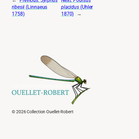
←
Previous:
Syrphus
Next:
Podisus
ribesii
(Linnaeus
placidus
(Uhler
1758)
1870)
→
© 2026 Collection Ouellet-Robert