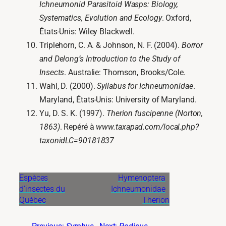
Ichneumonid Parasitoid Wasps: Biology,
Systematics, Evolution and Ecology
. Oxford,
États-Unis: Wiley Blackwell.
Triplehorn, C. A. & Johnson, N. F. (2004).
Borror
and Delong’s Introduction to the Study of
Insects
. Australie: Thomson, Brooks/Cole.
Wahl, D. (2000).
Syllabus for Ichneumonidae
.
Maryland, États-Unis: University of Maryland.
Yu, D. S. K. (1997).
Therion fuscipenne (Norton,
1863)
. Repéré à
www.taxapad.com/local.php?
taxonidLC=90181837
Espèces
Hymenoptera
d’insectes du
Ichneumonidae
Québec
Therion