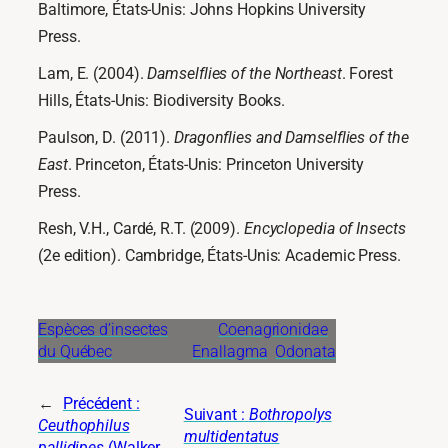
Baltimore, États-Unis: Johns Hopkins University
Press.
Lam, E. (2004).
Damselflies of the Northeast
. Forest
Hills, États-Unis: Biodiversity Books.
Paulson, D. (2011).
Dragonflies and Damselflies of the
East
. Princeton, États-Unis: Princeton University
Press.
Resh, V.H., Cardé, R.T. (2009).
Encyclopedia of Insects
(2e edition). Cambridge, États-Unis: Academic Press.
Espèces d’insectes
Coenagrionidae
du Québec
Enallagma
Odonata
←
Précédent :
Suivant :
Bothropolys
Ceuthophilus
multidentatus
pallidipes
(Walker