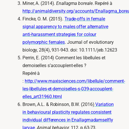
Miner, A. (2014).
Enallagma boreale
. Repéré à
http://animaldiversity.org/accounts/Enallagma_bore
Fincke, O. M. (2015).
Trade‐offs in female
signal apparency to males offer alternative
anti‐harassment strategies for colour
polymorphic females
. Journal of evolutionary
biology, 28(4), 931-943. doi: 10.1111/jeb.12623
Perrin, E. (2014) Comment les libellules et
demoiselles s’accouplent-elles ?
Repéré à
:
http://www.maxisciences.com/libellule/comment-
les-libellules-et-demoiselles-s-039-accouplent-
elles_art31960.html
Brown, A.L. & Robinson, B.W. (2016)
Variation
in behavioural plasticity regulates consistent
individual differences in
Enallagma
damselfly
larvae.
Animal behavior,
112, p.63-73.