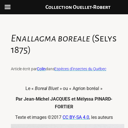
Collection Ouellet-Robert
Aller
au
contenu
Enallagma boreale
(Selys
1875)
Article écrit par
Colin
dans
Espèces d’insectes du Québec
Le «
Boreal Bluet
» ou « Agrion boréal »
Par Jean-Michel JACQUES et Mélyssa PINARD-
FORTIER
Texte et images ©2017
CC BY-SA 4.0
, les auteurs