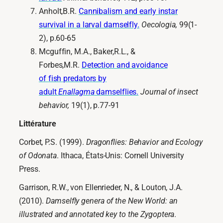
Anholt,B.R.
Cannibalism and early instar
survival in a larval damselfly.
Oecologia,
99(1-
2), p.60-65
Mcguffin, M.A., Baker,R.L., &
Forbes,M.R.
Detection and avoidance
of
fish
predators by
adult
Enallagma
damselflies.
Journal of insect
behavior,
19(1), p.77-91
Littérature
Corbet, P.S. (1999).
Dragonflies: Behavior and Ecology
of Odonata
. Ithaca, États-Unis: Cornell University
Press.
Garrison, R.W., von Ellenrieder, N., & Louton, J.A.
(2010).
Damselfly genera of the New World: an
illustrated and annotated key to the Zygoptera
.