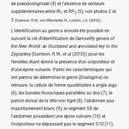
de pseudostigmate (4) et l’absence de secteurs
supplémentaires entre IR
et RP
(5); voir photos 2 et
1
2
3
.
(Garrison, R.W., von Ellenrieder, N., Louton, J.A. (2010))
L’identification au genre a ensuite été possible en
suivant la clé d’identification de
Damselfly genera of
the New World: an illustrated and annotated key to the
Zygoptera
(Garrison, R.W., et
al
(2010)) pour les
femelles étant donné la présence d’un ovipositeur et
d’une épine vulvaire. Parmi les caractéristiques qui
ont permis de déterminer le genre (
Enallagma
) on
retrouve: la cellule de forme quadrilatère à angle aigu
(6), les bandes thoraciques parallèles au dos (7), le
patron dorsal de la tête non tigré (8), l’abdomen pas
majoritairement blanc (9), le segment S8 de
l’abdomen possèdant une épine vulvaire (10) et
l’ovipositeur ne dépassant pas le segment S10 (11);