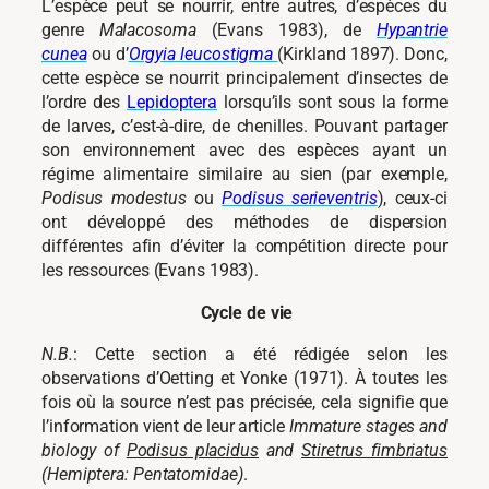
L’espèce peut se nourrir, entre autres, d’espèces du
genre
Malacosoma
(Evans 1983), de
Hypantrie
cunea
ou d’
Orgyia leucostigma
(Kirkland 1897). Donc,
cette espèce se nourrit principalement d’insectes de
l’ordre des
Lepidoptera
lorsqu’ils sont sous la forme
de larves, c’est-à-dire, de chenilles. Pouvant partager
son environnement avec des espèces ayant un
régime alimentaire similaire au sien (par exemple,
Podisus modestus
ou
Podisus serieventris
), ceux-ci
ont développé des méthodes de dispersion
différentes afin d’éviter la compétition directe pour
les ressources (Evans 1983).
Cycle de vie
N.B.
: Cette section a été rédigée selon les
observations d’Oetting et Yonke (1971). À toutes les
fois où la source n’est pas précisée, cela signifie que
l’information vient de leur article
Immature stages and
biology of
Podisus placidus
and
Stiretrus fimbriatus
(Hemiptera: Pentatomidae)
.