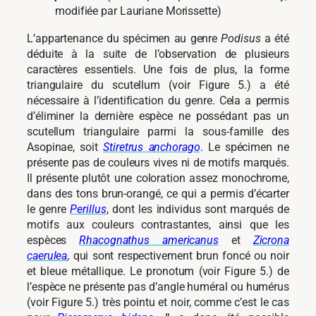
modifiée par Lauriane Morissette)
L’appartenance du spécimen au genre
Podisus
a été
déduite à la suite de l’observation de plusieurs
caractères essentiels. Une fois de plus, la forme
triangulaire du scutellum (voir Figure 5.) a été
nécessaire à l’identification du genre. Cela a permis
d’éliminer la dernière espèce ne possédant pas un
scutellum triangulaire parmi la sous-famille des
Asopinae, soit
Stiretrus anchorago
. Le spécimen ne
présente pas de couleurs vives ni de motifs marqués.
Il présente plutôt une coloration assez monochrome,
dans des tons brun-orangé, ce qui a permis d’écarter
le genre
Perillus
, dont les individus sont marqués de
motifs aux couleurs contrastantes, ainsi que les
espèces
Rhacognathus americanus
et
Zicrona
caerulea
, qui sont respectivement brun foncé ou noir
et bleue métallique. Le pronotum (voir Figure 5.) de
l’espèce ne présente pas d’angle huméral ou humérus
(voir Figure 5.) très pointu et noir, comme c’est le cas