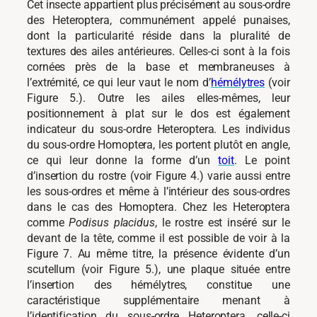
Cet insecte appartient plus précisément au sous-ordre
des Heteroptera, communément appelé punaises,
dont la particularité réside dans la pluralité de
textures des ailes antérieures. Celles-ci sont à la fois
cornées près de la base et membraneuses à
l’extrémité, ce qui leur vaut le nom d’
hémélytres
(voir
Figure 5.). Outre les ailes elles-mêmes, leur
positionnement à plat sur le dos est également
indicateur du sous-ordre Heteroptera. Les individus
du sous-ordre Homoptera, les portent plutôt en angle,
ce qui leur donne la forme d’un
toit
. Le point
d’insertion du rostre (voir Figure 4.) varie aussi entre
les sous-ordres et même à l’intérieur des sous-ordres
dans le cas des Homoptera. Chez les Heteroptera
comme
Podisus placidus
, le rostre est inséré sur le
devant de la tête, comme il est possible de voir à la
Figure 7. Au même titre, la présence évidente d’un
scutellum (voir Figure 5.), une plaque située entre
l’insertion des hémélytres, constitue une
caractéristique supplémentaire menant à
l’identification du sous-ordre Heteroptera, celle-ci