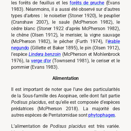
les forêts de feuillus et les
forêts de pruche
(Evans
1983). Néanmoins, il a aussi été observé sur d’autres
types d’arbres : le noisetier (Stoner 1920), le peuplier
(Cranshaw 2007), le saule (McPherson 1982), le
cèdre blanc (Stoner 1922 d’après McPherson 1982),
le chêne (Olsen 1912), le merisier, la vigne sauvage
(McPherson 1982), le pêcher (Furth 1974), l’
érable
negundo
(Gillette et Baker 1895), le pin (Olsen 1912),
l’espèce
Lindera benzoin
(McPherson et Mohlenbrock
1976), la
verge d’or
(Townsend 1981), le ceriser et le
pommier (Evans 1983).
Alimentation
Il est important de noter que l’une des particularités
de la Sous-famille des Asopinae, celle dont fait partie
Podisus placidus
, est qu’elle est composée d’espèces
prédatrices (McPherson 2018). La majorité des
autres espèces de Pentatomidae sont
phytophages
.
L’alimentation de
Podisus placidus
est très variée.