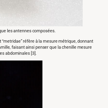
si que les antennes composées.
e et “metridae” réfère à la mesure métrique, donnant
amille, faisant ainsi penser que la chenille mesure
tes abdominales [3].